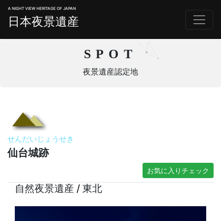
A NIGHT VIEW HERITAGE OF JAPAN
日本夜景遺産
SPOT
夜景遺産認定地
せんだいじょうせき
仙台城跡
お気に入りチェック
自然夜景遺産 / 東北