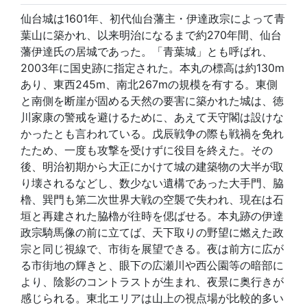
仙台城は1601年、初代仙台藩主・伊達政宗によって青
葉山に築かれ、以来明治になるまで約270年間、仙台
藩伊達氏の居城であった。「青葉城」とも呼ばれ、
2003年に国史跡に指定された。本丸の標高は約130m
あり、東西245m、南北267mの規模を有する。東側
と南側を断崖が固める天然の要害に築かれた城は、徳
川家康の警戒を避けるために、あえて天守閣は設けな
かったとも言われている。戊辰戦争の際も戦禍を免れ
たため、一度も攻撃を受けずに役目を終えた。その
後、明治初期から大正にかけて城の建築物の大半が取
り壊されるなどし、数少ない遺構であった大手門、脇
櫓、巽門も第二次世界大戦の空襲で失われ、現在は石
垣と再建された脇櫓が往時を偲ばせる。本丸跡の伊達
政宗騎馬像の前に立てば、天下取りの野望に燃えた政
宗と同じ視線で、市街を展望できる。夜は前方に広が
る市街地の輝きと、眼下の広瀬川や西公園等の暗部に
より、陰影のコントラストが生まれ、夜景に奥行きが
感じられる。東北エリアは山上の視点場が比較的多い