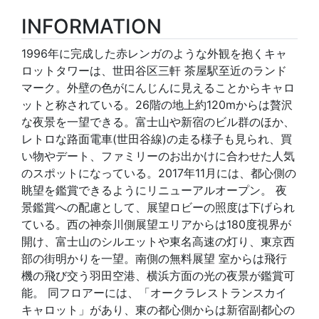
INFORMATION
1996年に完成した赤レンガのような外観を抱くキャ
ロットタワーは、世田谷区三軒 茶屋駅至近のランド
マーク。外壁の色がにんじんに見えることからキャロ
ットと称されている。26階の地上約120mからは贅沢
な夜景を一望できる。富士山や新宿のビル群のほか、
レトロな路面電車(世田谷線)の走る様子も見られ、買
い物やデート、ファミリーのお出かけに合わせた人気
のスポットになっている。2017年11月には、都心側の
眺望を鑑賞できるようにリニューアルオープン。 夜
景鑑賞への配慮として、展望ロビーの照度は下げられ
ている。西の神奈川側展望エリアからは180度視界が
開け、富士山のシルエットや東名高速の灯り、東京西
部の街明かりを一望。南側の無料展望 室からは飛行
機の飛び交う羽田空港、横浜方面の光の夜景が鑑賞可
能。 同フロアーには、「オークラレストランスカイ
キャロット」があり、東の都心側からは新宿副都心の