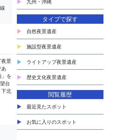
九州・沖縄
岸線
タイプで探す
自然夜景遺産
施設型夜景遺産
ど夜景
ライトアップ夜景遺産
であ
画」を
歴史文化夜景遺産
展望台
く下北
閲覧履歴
最近見たスポット
お気に入りのスポット