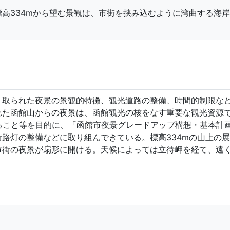
高334mから望む景観は、市街を挟み込むように湾曲する海
り取られた夜景の景観的特徴、観光道路の整備、時間的制限な
れた函館山からの夜景は、函館観光の核をなす重要な観光資源
ること等を目的に、「函館市夜景グレードアップ構想・基本計
路灯の整備などに取り組んできている。標高334mの山上の
市街の夜景が扇形に開ける。天候によっては立待岬を経て、遠