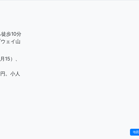
徒歩10分
プウェイ山
0月15）、
 円。小人
地図