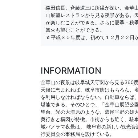
織田信長、斉藤道三に所縁が深い、金華山
山展望レストランから見る夜景がある。
が楽しむことができる。さらに夏季・秋
篝火も望むことができる。
☆平成３０年度は、初めて１２月２２日
INFORMATION
金華山の夜景は岐阜城天守閣から見る360
天候に恵まれれば、岐阜市街はもちろん、
を利用しなければならない。自動車ならば
堪能できる。そのひとつ、「金華山展望公園
望台。光の大海原のような、濃尾平野の雄
奥行きと構図が特徴。市街からも近く、駐
城パノラマ夜景は、 岐阜市の新しい観光資
行委員会の事務局を設けている。