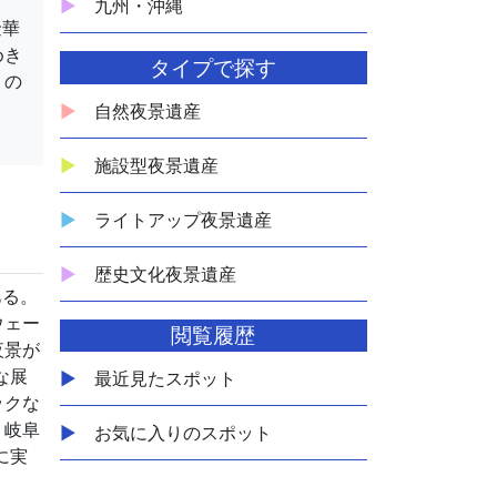
九州・沖縄
金華
めき
タイプで探す
」の
自然夜景遺産
施設型夜景遺産
ライトアップ夜景遺産
歴史文化夜景遺産
ある。
ウェー
閲覧履歴
夜景が
な展
最近見たスポット
ックな
。岐阜
お気に入りのスポット
に実