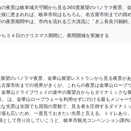
の夜景は岐阜城天守閣から見る360度展望のパノラマ夜景、
天候に恵まれれば、岐阜市街はもちろん、名古屋市街までの煌
季の夜景期間中は、市内を流れる三大清流に「ぎふ長良川鵜飼
から２４日のクリスマス期間に、夜間開城を実施する
度展望のパノラマ夜景、金華山展望レストランから見る夜景が
名古屋市街までの視界がきくが、これらの夜景は金華山ロープ
、金華山ドライブウェイの途中の展望台からもダイナミックな
」 は、金華山ロープウェーを利用せずに行ける最もメジャー
大な光景は全国でも屈指の景観で、見る者を圧倒するダイナミ
車場も広いため、一度見ておきたい光景と言える。トイレあり
源として売り出していこうと、岐阜市観光コンベンション課内