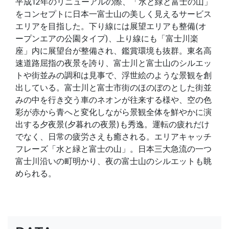
平成12年のリニューアルの際、「水と緑と富士の山」
をコンセプトに日本一富士山の美しく見えるサービス
エリアを目指した。下り線には展望エリアも整備(オ
ープンエアの公園タイプ)、上り線にも「富士川楽
座」内に展望台が整備され、鑑賞環境も抜群。東名高
速道路屈指の夜景を誇り、富士川と富士山のシルエッ
トや街並みの調和は見事で、浮世絵のような景観を創
出している。富士川と富士市街のほのぼのとした街並
みの中を行き交う車のネオンが往来する様や、空の色
彩が赤から青へと変化しながら景観全体を鮮やかに演
出する夕夜景(夕暮れの夜景)も秀逸。運転の疲れだけ
でなく、日常の疲労さえも癒される。エリアキャッチ
フレーズ「水と緑と富士の山」。日本三大急流の一つ
富士川沿いの町明かり、夜の富士山のシルエットも眺
められる。