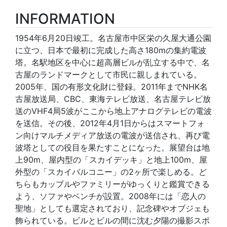
INFORMATION
1954年6月20日竣工。名古屋市中区栄の久屋大通公園
に立つ、日本で最初に完成した高さ180mの集約電波
塔。名駅地区を中心に超高層ビルが乱立する中で、名
古屋のランドマークとして市民に親しまれている。
2005年、国の有形文化財に登録。2011年までNHK名
古屋放送局、CBC、東海テレビ放送、名古屋テレビ放
送のVHF4局5波がここから地上アナログテレビの電波
を送信。その後、2012年4月1日からはスマートフォ
ン向けマルチメディア放送の電波が送信され、再び電
波塔としての役目を果たすことになった。展望台は地
上90m、屋内型の「スカイデッキ」と地上100m、屋
外型の「スカイバルコニー」の2ヶ所で楽しめる。ど
ちらもカップルやファミリーがゆっくりと鑑賞できる
よう、ソファやベンチが設置。2008年には「恋人の
聖地」としても選定されており、記念碑やオブジェも
飾られている。ビルとビルの間に沈む夕陽の撮影スポ