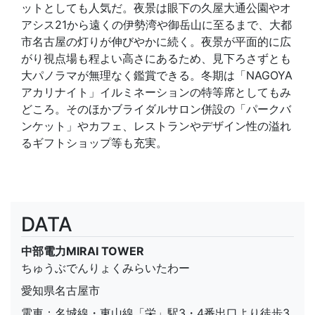
ットとしても人気だ。夜景は眼下の久屋大通公園やオ
アシス21から遠くの伊勢湾や御岳山に至るまで、大都
市名古屋の灯りが伸びやかに続く。夜景が平面的に広
がり視点場も程よい高さにあるため、見下ろさずとも
大パノラマが無理なく鑑賞できる。冬期は「NAGOYA
アカリナイト」イルミネーションの特等席としてもみ
どころ。そのほかブライダルサロン併設の「パークバ
ンケット」やカフェ、レストランやデザイン性の溢れ
るギフトショップ等も充実。
DATA
中部電力MIRAI TOWER
ちゅうぶでんりょくみらいたわー
愛知県名古屋市
電車：名城線・東山線「栄」駅3・4番出口より徒歩3