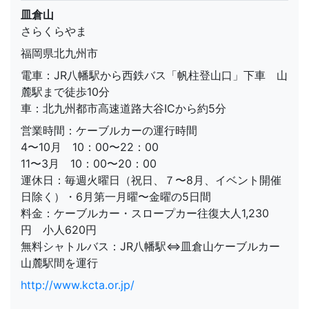
皿倉山
さらくらやま
福岡県北九州市
電車：JR八幡駅から西鉄バス「帆柱登山口」下車 山
麓駅まで徒歩10分
車：北九州都市高速道路大谷ICから約5分
営業時間：ケーブルカーの運行時間
4〜10月 10：00〜22：00
11〜3月 10：00〜20：00
運休日：毎週火曜日（祝日、７〜8月、イベント開催
日除く）・6月第一月曜〜金曜の5日間
料金：ケーブルカー・スロープカー往復大人1,230
円 小人620円
無料シャトルバス：JR八幡駅⇔皿倉山ケーブルカー
山麓駅間を運行
http://www.kcta.or.jp/