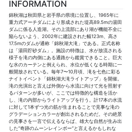
INFORMATION
錦秋湖は秋田県と岩手県の県境に位置し、1965年に
重力式アーチダムにより形成された堤高89.5mの湯田
ダムに係る人造湖。その上流部にあり湖が機能不全に
陥らないよう、2002年に建設された幅123m、高さ
17.5mのダムが通称「錦秋湖大滝」である。正式名称
は「湯田貯砂ダム」。施設の特徴は、水が放流される
様子を滝の内側にある通路から鑑賞できること。巨大
な水のカーテンと例えられ、水位が低くなる時期に一
般開放されている。毎年7〜10月頃、滝を七色に彩る
ナイトイベント「錦秋湖大滝ライトアップ」を開催。
滝の光演出と言えば外側から水流に向けて光を照射す
るパターンが多いが、ここでは特徴的な構造を活か
し、滝の内部からライトアップを行う。計17本の水流
に対して1本ずつ光の筋が生まれることで見事な滝の
グラデーションカラーが創出されるためだ。その絶景
の見事さを一言で伝えるならば、雄大な自然が生み出
した“奇跡のムーンレインボー”と言えるかもしれな