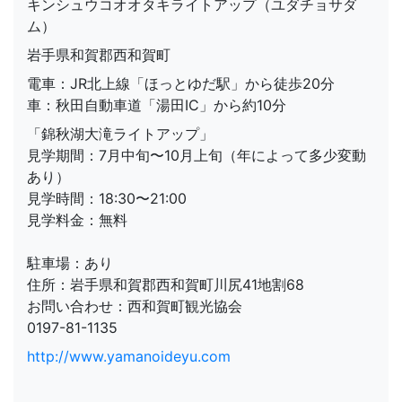
キンシュウコオオタキライトアップ（ユダチョサダ
ム）
岩手県和賀郡西和賀町
電車：JR北上線「ほっとゆだ駅」から徒歩20分
車：秋田自動車道「湯田IC」から約10分
「錦秋湖大滝ライトアップ」
見学期間：7月中旬〜10月上旬（年によって多少変動
あり）
見学時間：18:30〜21:00
見学料金：無料
駐車場：あり
住所：岩手県和賀郡西和賀町川尻41地割68
お問い合わせ：西和賀町観光協会
0197-81-1135
http://www.yamanoideyu.com