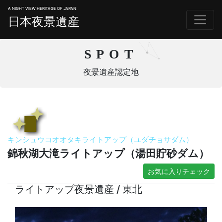
A NIGHT VIEW HERITAGE OF JAPAN
日本夜景遺産
SPOT
夜景遺産認定地
キンシュウコオオタキライトアップ（ユダチョサダム）
錦秋湖大滝ライトアップ（湯田貯砂ダム）
お気に入りチェック
ライトアップ夜景遺産 / 東北