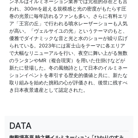
ンネルはイルミネーション業界では元祖的存在とも言
われ、300mを超える規模感と光の密度がもたらす圧
巻の光景に毎年訪れるファンも多い。さらに有料エリ
ア「王宮の丘」で行われる噴水レーザーショーも人気
が高い。「ヴェルサイユの光」というテーマのもと、
優雅でダイナミックな音と光と水のショーが繰り広げ
られている。2023年には富士山をテーマに各エリア
で大幅なリニューアルを行い、夜空に舞い上がる無数
のランタンやMR（複合現実）を用いた仕掛けなどが
新たに登場した。冬の風物詩として日本のイルミネー
ションイベントを牽引する歴史的価値と共に、新たな
取り組みを始めた挑戦の心が評価され、後世に残すべ
き日本夜景遺産として認定された。
DATA
御殿場高原 時之栖イルミネーション「ひかりのすみ