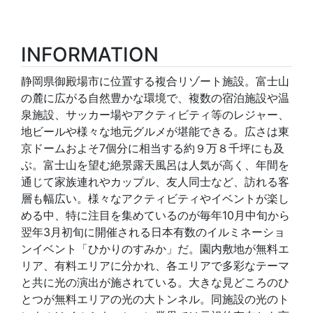
INFORMATION
静岡県御殿場市に位置する複合リゾート施設。富士山
の麓に広がる自然豊かな環境で、複数の宿泊施設や温
泉施設、サッカー場やアクティビティ等のレジャー、
地ビールや様々な地元グルメが堪能できる。広さは東
京ドームおよそ7個分に相当する約９万８千坪にも及
ぶ。富士山を望む絶景露天風呂は人気が高く、年間を
通じて家族連れやカップル、友人同士など、訪れる客
層も幅広い。様々なアクティビティやイベントが楽し
める中、特に注目を集めているのが毎年10月中旬から
翌年3月初旬に開催される日本有数のイルミネーショ
ンイベント「ひかりのすみか」だ。園内敷地が無料エ
リア、有料エリアに分かれ、各エリアで多彩なテーマ
と共に光の演出が施されている。大きな見どころのひ
とつが無料エリアの光の大トンネル。同施設の光のト