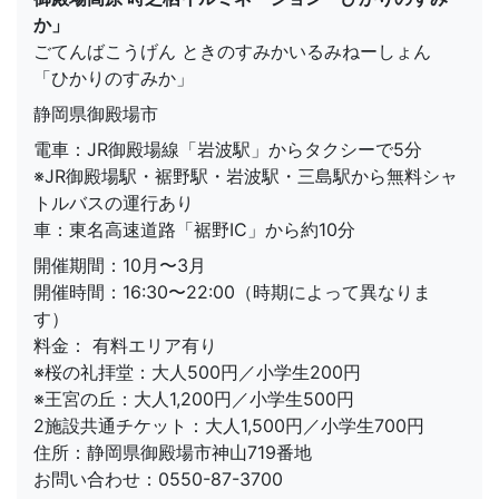
か」
ごてんばこうげん ときのすみかいるみねーしょん
「ひかりのすみか」
静岡県御殿場市
電車：JR御殿場線「岩波駅」からタクシーで5分
※JR御殿場駅・裾野駅・岩波駅・三島駅から無料シャ
トルバスの運行あり
車：東名高速道路「裾野IC」から約10分
開催期間：10月〜3月
開催時間：16:30〜22:00（時期によって異なりま
す）
料金： 有料エリア有り
※桜の礼拝堂：大人500円／小学生200円
※王宮の丘：大人1,200円／小学生500円
2施設共通チケット：大人1,500円／小学生700円
住所：静岡県御殿場市神山719番地
お問い合わせ：0550-87-3700