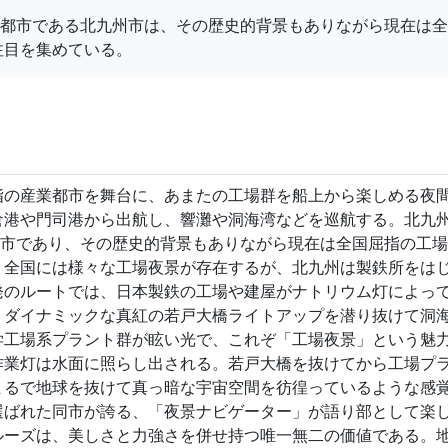
た都市である北九州市は、その歴史的背景もありながら現在は
注目を集めている。
指の産業都市を舞台に、あまたの工場群を船上から楽しめる夜
倉港や門司港から出航し、響灘や洞海湾などを巡航する。北九
都市であり、その歴史的背景もありながら現在は全国屈指の工
。全国には様々な工場夜景が存在するが、北九州は製鉄所をは
発のルートでは、日本製鉄の工場や建屋がナトリウム灯によっ
、ダイナミックな真紅の若戸大橋ライトアップを潜り抜けて洞
学工場系プラント群が眩い光で、これぞ「工場夜景」という魅
作業灯は水面に照らし出される。若戸大橋を抜けてから工場プ
まるで地球を抜けて真っ暗な宇宙空間を彷徨っているような感
選ばれた同市が誇る、「夜景ナビゲーター」が語り部として楽
ルーズは、美しさと力強さを併せ持つ唯一無二の価値である。