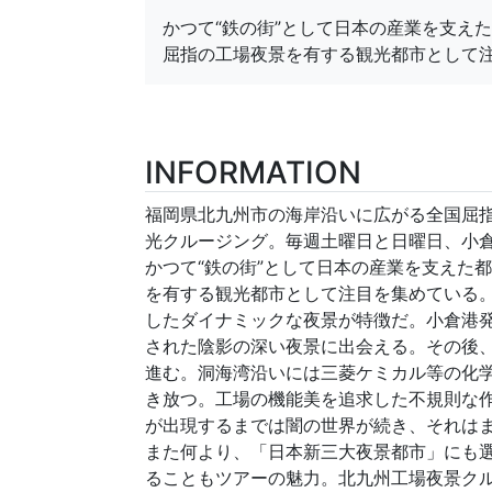
かつて“鉄の街”として日本の産業を支え
屈指の工場夜景を有する観光都市として
INFORMATION
福岡県北九州市の海岸沿いに広がる全国屈
光クルージング。毎週土曜日と日曜日、小
かつて“鉄の街”として日本の産業を支えた
を有する観光都市として注目を集めている
したダイナミックな夜景が特徴だ。小倉港
された陰影の深い夜景に出会える。その後
進む。洞海湾沿いには三菱ケミカル等の化
き放つ。工場の機能美を追求した不規則な
が出現するまでは闇の世界が続き、それは
また何より、「日本新三大夜景都市」にも
ることもツアーの魅力。北九州工場夜景ク