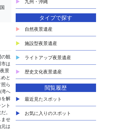
九州・沖縄
全国
タイプで探す
自然夜景遺産
施設型夜景遺産
間の観
ライトアップ夜景遺産
州市は
場夜景
歴史文化夜景遺産
じめと
て照ら
閲覧履歴
海湾へ
力を解
最近見たスポット
ラント
覚だ。
お気に入りのスポット
しませ
地元は