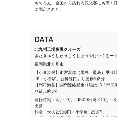
もちろん、全国から訪れる観光客にも高く
に認定された。
DATA
北九州工場夜景クルーズ
きたきゅうしゅうこうじょうやけいくるー
福岡県北九州市
【小倉港発】市営渡船（馬島・藍島）乗り
JR「小倉駅」新幹線口より徒歩約8分
【門司港発】関門連絡船乗り場はJR「門司
り徒歩約3分
運行時期：4月～9月：19:00出発／10月～3月
出発
料金：大人2,500円／小学生1,250円