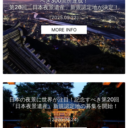
べき300箇所達成！
第20回「日本夜景遺産」新規認定地が決定！
（2025.09.22）
MORE INFO
日本の夜景に世界が注目！記念すべき第20回
『日本夜景遺産』新規認定地の募集を開始！
（2025.04.24）